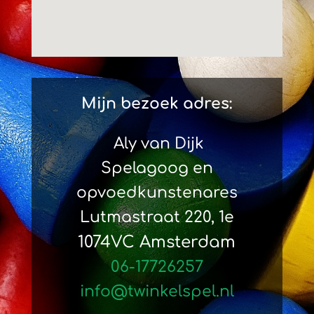
Mijn bezoek adres:
Aly van Dijk
Spelagoog en
opvoedkunstenares
Lutmastraat 220, 1e
1074VC Amsterdam
06-17726257
info@twinkelspel.nl