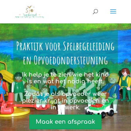
Praktijk voor Spelbegeleiding
en Opvoedondersteuning
Ik help je te zien wie het kind
is en wat het nodig heeft.
Zodat je als opvoeder weer
plezier krijgt in opvoeden en
in je werk.
Maak een afspraak